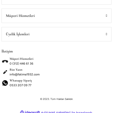
Satış Noktalarımız
Satış Noktalarımız
Müşteri Hizmetleri
Üyelik İşlemleri
İletişim
Müşteri Hizmetleri
0 (312) 446 61 36
Bize Yazın
info@fatima1932.com
Whatsapp Sipariş
0533 207 09 77
© 2023. Tüm Hakları Saklıdır.
ideasoft
ile
e-