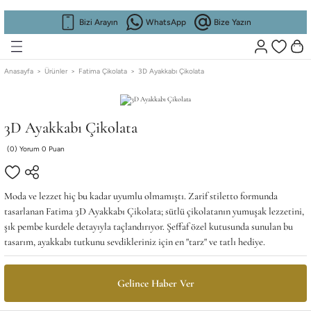
Geri Dön
Geri Dön
Geri Dön
Geri Dön
Geri Dön
Geri Dön
Bizi Arayın
WhatsApp
Bize Yazın
RFUM
RFUM
KURUMSAL
Koleksiyonlar
Fatima Beauty
Fatima Home
KURUMSAL
Koleksiyonlar
Fatima Beauty
Fatima Home
Anasayfa
Ürünler
Fatima Çikolata
3D Ayakkabı Çikolata
ta
ta
Hikayemiz
Kadın Parfüm
Gül suyu
Oda Kokusu
Hikayemiz
Kadın Parfüm
Gül suyu
Oda Kokusu
3D Ayakkabı Çikolata
Mağazalarımız
Erkek Parfüm
Kolonya
Mağazalarımız
Erkek Parfüm
Kolonya
(0) Yorum 0 Puan
İş Ortaklığı
Sunumluk
İş Ortaklığı
Sunumluk
Moda ve lezzet hiç bu kadar uyumlu olmamıştı. Zarif stiletto formunda
Blog
Gümüşlük
Blog
Gümüşlük
tasarlanan Fatima 3D Ayakkabı Çikolata; sütlü çikolatanın yumuşak lezzetini,
şık pembe kurdele detayıyla taçlandırıyor. Şeffaf özel kutusunda sunulan bu
tasarım, ayakkabı tutkunu sevdikleriniz için en "tarz" ve tatlı hediye.
Yağı
Yağı
Fuar
Fuar
Referans
Referans
Gelince Haber Ver