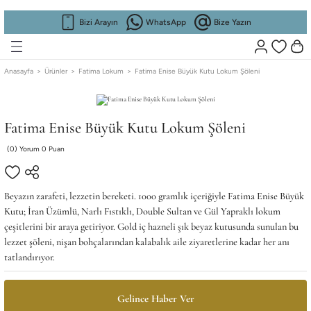
Geri Dön
Geri Dön
Geri Dön
Geri Dön
Geri Dön
Geri Dön
Bizi Arayın
WhatsApp
Bize Yazın
RFUM
RFUM
KURUMSAL
Koleksiyonlar
Fatima Beauty
Fatima Home
KURUMSAL
Koleksiyonlar
Fatima Beauty
Fatima Home
Anasayfa
Ürünler
Fatima Lokum
Fatima Enise Büyük Kutu Lokum Şöleni
ta
ta
Hikayemiz
Kadın Parfüm
Gül suyu
Oda Kokusu
Hikayemiz
Kadın Parfüm
Gül suyu
Oda Kokusu
Fatima Enise Büyük Kutu Lokum Şöleni
Mağazalarımız
Erkek Parfüm
Kolonya
Mağazalarımız
Erkek Parfüm
Kolonya
(0) Yorum 0 Puan
İş Ortaklığı
Sunumluk
İş Ortaklığı
Sunumluk
Beyazın zarafeti, lezzetin bereketi. 1000 gramlık içeriğiyle Fatima Enise Büyük
Blog
Gümüşlük
Blog
Gümüşlük
Kutu; İran Üzümlü, Narlı Fıstıklı, Double Sultan ve Gül Yapraklı lokum
çeşitlerini bir araya getiriyor. Gold iç hazneli şık beyaz kutusunda sunulan bu
lezzet şöleni, nişan bohçalarından kalabalık aile ziyaretlerine kadar her anı
Yağı
Yağı
Fuar
Fuar
tatlandırıyor.
Referans
Referans
Gelince Haber Ver