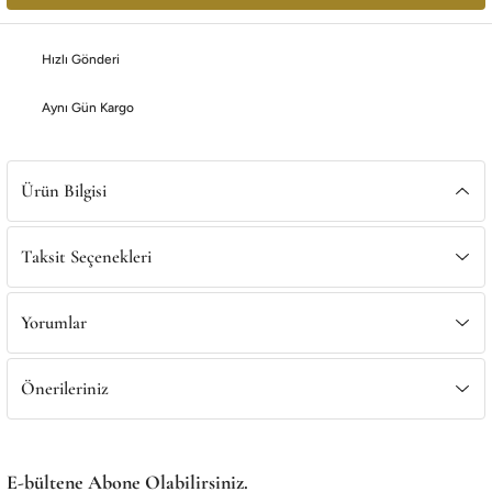
Satış Noktalarımız
Satış Noktalarımız
Hızlı Gönderi
Aynı Gün Kargo
Ürün Bilgisi
Taksit Seçenekleri
Yorumlar
Önerileriniz
E-bültene Abone Olabilirsiniz.