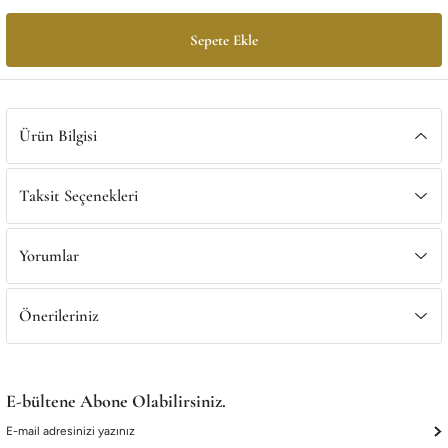
Satış Noktalarımız
Satış Noktalarımız
Sepete Ekle
Ürün Bilgisi
Taksit Seçenekleri
Yorumlar
Önerileriniz
E-bültene Abone Olabilirsiniz.