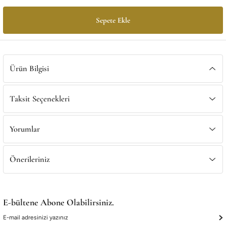
Satış Noktalarımız
Satış Noktalarımız
Sepete Ekle
Ürün Bilgisi
Taksit Seçenekleri
Yorumlar
Önerileriniz
E-bültene Abone Olabilirsiniz.