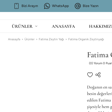
Bizi Arayın
WhatsApp
Bize Yazın
ÜRÜNLER
ANASAYFA
HAKKIMIZ
Anasayfa
Ürünler
Fatima Zeytin Yağı
Fatima Organik Zeytinyağı
Fatima 
(0) Yorum 0 Pua
Doğanın en saf
besin değerle
edilen Fatima 
şişesiyle hem 