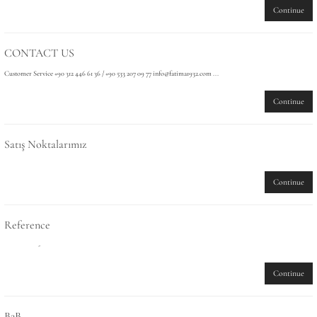
Continue
CONTACT US
Customer Service +90 312 446 61 36 / +90 533 207 09 77 info@fatima1932.com ...
Continue
Satış Noktalarımız
Continue
Reference
-
Continue
B2B