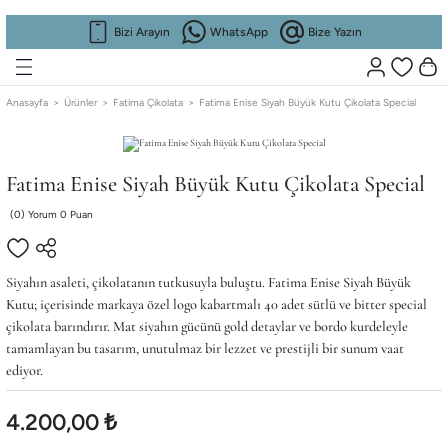
Geri Dön
Geri Dön
Geri Dön
Geri Dön
Geri Dön
Geri Dön
Bizi Arayın
WhatsApp
Bize Yazın
RFUM
RFUM
KURUMSAL
Koleksiyonlar
Fatima Beauty
Fatima Home
KURUMSAL
Koleksiyonlar
Fatima Beauty
Fatima Home
Anasayfa
Ürünler
Fatima Çikolata
Fatima Enise Siyah Büyük Kutu Çikolata Special
ta
ta
Hikayemiz
Kadın Parfüm
Gül suyu
Oda Kokusu
Hikayemiz
Kadın Parfüm
Gül suyu
Oda Kokusu
Fatima Enise Siyah Büyük Kutu Çikolata Special
Mağazalarımız
Erkek Parfüm
Kolonya
Mağazalarımız
Erkek Parfüm
Kolonya
(0) Yorum 0 Puan
İş Ortaklığı
Sunumluk
İş Ortaklığı
Sunumluk
Siyahın asaleti, çikolatanın tutkusuyla buluştu. Fatima Enise Siyah Büyük
Blog
Gümüşlük
Blog
Gümüşlük
Kutu; içerisinde markaya özel logo kabartmalı 40 adet sütlü ve bitter special
çikolata barındırır. Mat siyahın gücünü gold detaylar ve bordo kurdeleyle
tamamlayan bu tasarım, unutulmaz bir lezzet ve prestijli bir sunum vaat
Yağı
Yağı
Fuar
Fuar
ediyor.
Referans
Referans
4.200,00 ₺