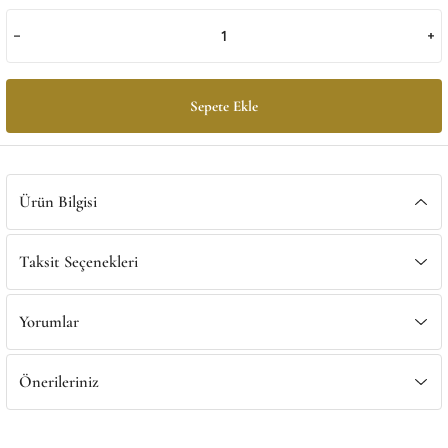
Satış Noktalarımız
Satış Noktalarımız
Sepete Ekle
Ürün Bilgisi
Taksit Seçenekleri
Yorumlar
Önerileriniz