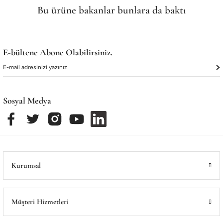
Bu ürüne bakanlar bunlara da baktı
Fatima Gold Orta Kutu Lokum Şöleni
Fatima Latife Kutu Çikolata
E-bültene Abone Olabilirsiniz.
4.000,00 ₺
900,00 ₺
Tükendi
Fatima Enise Büyük Kutu Lokum Şöleni
Sosyal Medya
Tükendi
Fatima Enise Siyah Büyük Kutu Lokum Şöleni
Kurumsal
Müşteri Hizmetleri