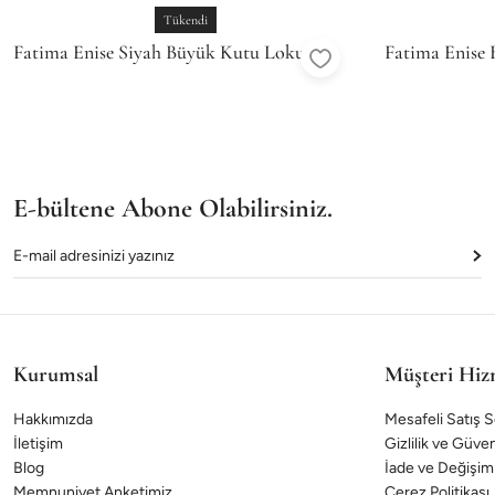
Tükendi
Fatima Enise Siyah Büyük Kutu Lokum
Fatima Enise
Şöleni
E-bültene Abone Olabilirsiniz.
Kurumsal
Müşteri Hiz
Hakkımızda
Mesafeli Satış 
İletişim
Gizlilik ve Güven
Blog
İade ve Değişim
Memnuniyet Anketimiz
Çerez Politikası