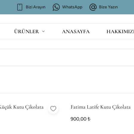
Bizi Arayın
WhatsApp
Bize Yazın
ÜRÜNLER
ANASAYFA
HAKKIMIZ
Küçük Kutu Çikolata
Fatima Latife Kutu Çikolata
900,00 ₺