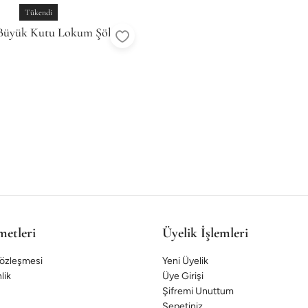
Tükendi
 Büyük Kutu Lokum Şöleni
metleri
Üyelik İşlemleri
Sözleşmesi
Yeni Üyelik
lik
Üye Girişi
Şifremi Unuttum
Sepetiniz